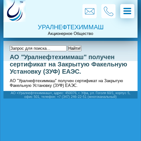
УРАЛНЕФТЕХИММАШ
АО "Уралнефтехиммаш" получен
сертификат на Закрытую Факельную
Установку (ЗУФ) ЕАЭС.
АО "Уралнефтехиммаш" получен сертификат на Закрытую
Факельную Установку
(ЗУФ) ЕАЭС.
АО «Уралнефтехиммаш», адрес: 450076, г. Уфа, ул. Гоголя 60/1, корпус 5,
офис 501, телефон: +7 (347) 246-22-51 (многоканальный)